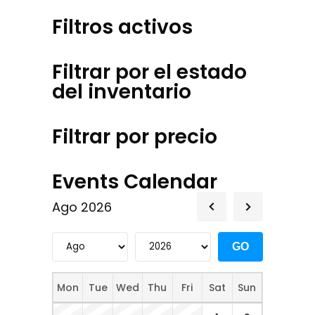
variantes.
Filtros activos
Las
opciones
Filtrar por el estado
se
del inventario
pueden
elegir
en
Filtrar por precio
la
página
Events Calendar
de
producto
Ago 2026
Mon
Tue
Wed
Thu
Fri
Sat
Sun