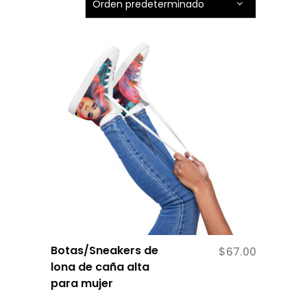
Orden predeterminado
Este
Botas/Sneakers de
$
67.00
producto
lona de caña alta
tiene
para mujer
múltiples