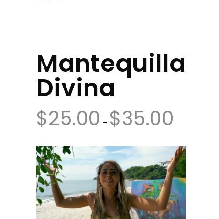
Mantequilla
Divina
$
25.00
$
35.00
Price
–
range:
$25.00
through
$35.00