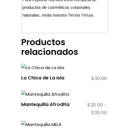
productos de cosméticos corporales
naturalas, visita nuestra
Tienda Virtual
.
Productos
relacionados
La Chica de La Isla
$
30.00
Este
Mantequilla Afrodita
$
25.00
–
producto
$
35.00
Price
tiene
range:
múltiples
$25.00